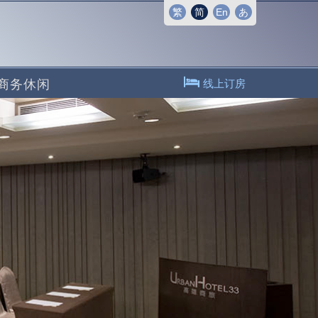
繁
简
En
あ
商务休闲
线上订房