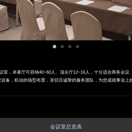
议室，卓睿厅可容纳40~60人、顶尖厅12~16人，十分适合商务会
议设备，机动的场型布置，亲切且诚挚的服务团队，为您成就事业上
会议室总览表