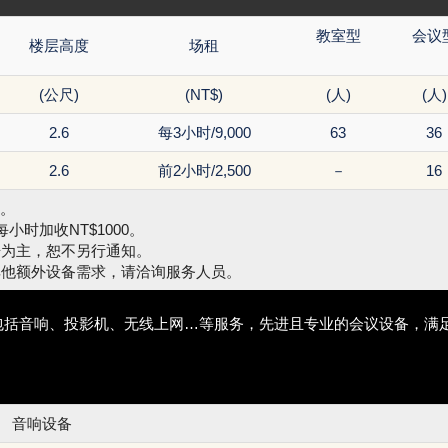
教室型
会议
楼层高度
场租
(公尺)
(NT$)
(人)
(人)
2.6
每3小时/9,000
63
36
2.6
前2小时/2,500
－
16
费。
小时加收NT$1000。
告为主，恕不另行通知。
其他额外设备需求，请洽询服务人员。
包括音响、投影机、无线上网…等服务，先进且专业的会议设备，满
音响设备