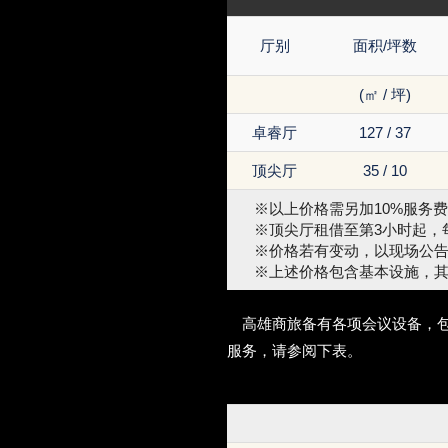
厅别
面积/坪数
(㎡ / 坪)
卓睿厅
127 / 37
顶尖厅
35 / 10
※以上价格需另加10%服务
※顶尖厅租借至第3小时起，每
※价格若有变动，以现场公
※上述价格包含基本设施，
高雄商旅备有各项会议设备，
服务，请参阅下表。