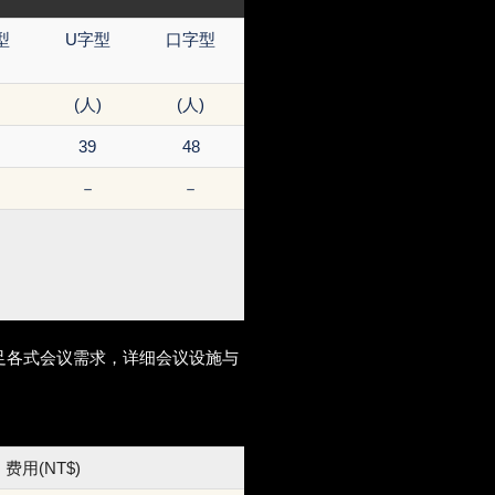
型
U字型
口字型
(人)
(人)
39
48
－
－
足各式会议需求，详细会议设施与
费用(NT$)