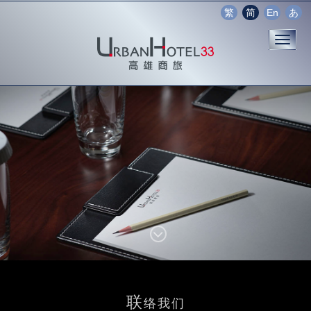
繁
简
En
あ
联
络我们