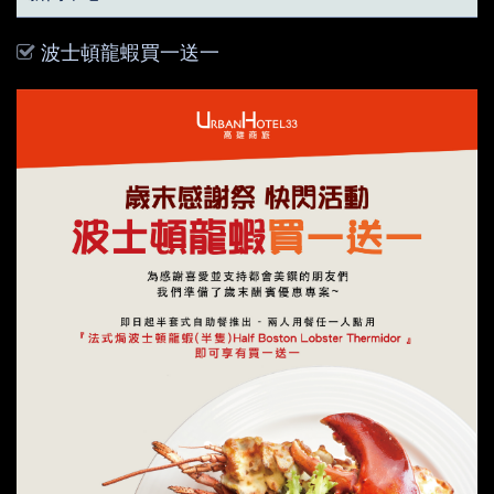
波士頓龍蝦買一送一