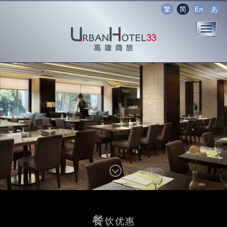
繁
简
En
あ
餐
饮优惠